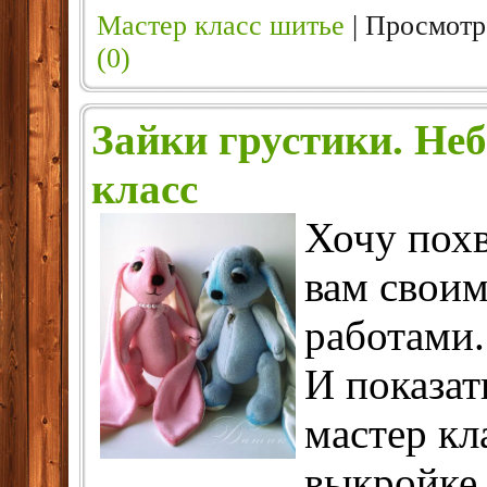
Мастер класс шитье
| Просмотр
(0)
Зайки грустики. Не
класс
Хочу похв
вам свои
работами.
И показа
мастер кл
выкройке