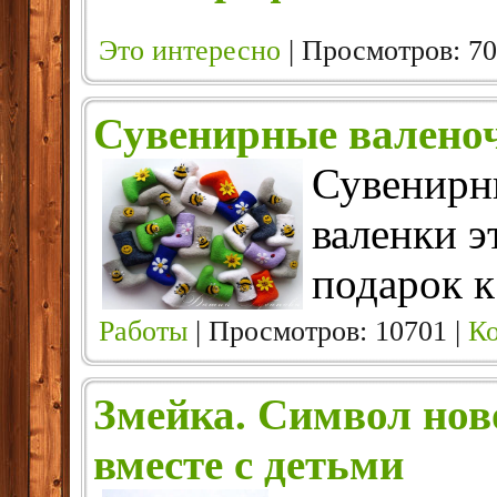
Это интересно
| Просмотров: 70
Сувенирные валено
Сувенирн
валенки э
подарок к
Работы
| Просмотров: 10701 |
Ко
Змейка. Символ нов
вместе с детьми